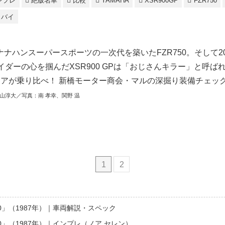
ンプレ
絶版名車
比較
YAMAHA
XSR900GP
FZR750
トバイ
ナハンスーパースポーツの一次代を築いたFZR750。そして2
イダーの心を掴んだXSR900 GPは「おじさんキラー」と呼ば
ノアが乗り比べ！ 新橋モーター商会・マルの深掘り装備チェッ
山淳大／写真：南 孝幸、関野 温
1
2
50」（1987年）｜車両解説・スペック
50」（1987年）｜インプレ（ノア セレン）