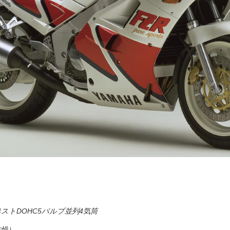
ストDOHC5バルブ並列4気筒
乾燥）