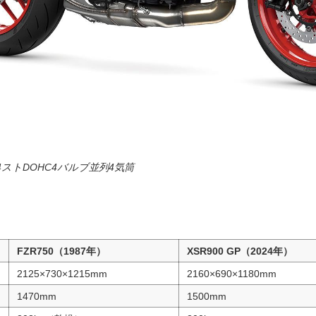
ストDOHC4バルブ並列4気筒
FZR750（1987年）
XSR900 GP（2024年）
2125×730×1215mm
2160×690×1180mm
1470mm
1500mm