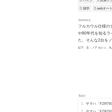
バイク
試乗イ
雑学
webオー
フルカウル仕様のナ
や80年代を知るラ
た。そんな2台を
以下、文：ノア セレン、丸
ヤマハ「FZR7
ヤマハ「FZR7