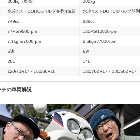
203kg（乾燥）
200kg
水冷4ストDOHC5バルブ並列4気筒
水冷4ストDOHC4バルブ並列
749cc
888cc
77PS/9500rpm
120PS/10000rpm
7.1kgm/7000rpm
9.5kgm/7000rpm
6速
6速
20L
14L
後
120/70R17・160/60R18
120/70ZR17・180/50ZR17
ッチの車両解説