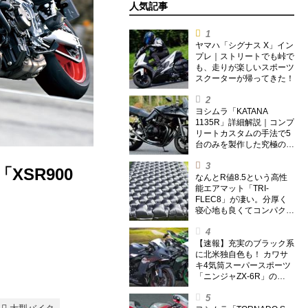
人気記事
ヤマハ「シグナス X」イン
プレ｜ストリートでも峠で
も、走りが楽しいスポーツ
スクーターが帰ってきた！
ヨシムラ「KATANA
1135R」詳細解説｜コンプ
リートカスタムの手法で5
台のみを製作した究極の銘
刀【ヨシムラ伝】
XSR900
なんとR値8.5という高性
能エアマット「TRI-
FLEC8」が凄い。分厚く
寝心地も良くてコンパクト
なオールシーズン対応マッ
トを試してみた〈若林浩志
のスーパー・カブカブ・ダ
【速報】充実のブラック系
イアリーズ Vol.385〉
に北米独自色も！ カワサ
キ4気筒スーパースポーツ
「ニンジャZX-6R」の
2027年モデルを発表、2気
筒ニンジャも出たよ【海