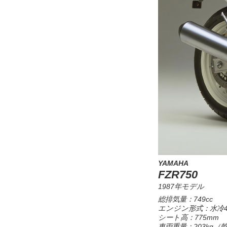
YAMAHA
FZR750
1987年モデル
総排気量：749cc
エンジン形式：水冷4
シート高：775mm
車両重量：203kg（