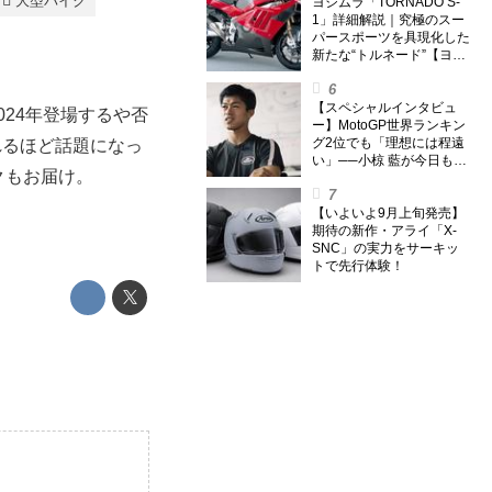
大型バイク
外】
ヨシムラ「TORNADO S-
1」詳細解説｜究極のスー
パースポーツを具現化した
新たな“トルネード”【ヨシ
ムラ伝】
【スペシャルインタビュ
024年登場するや否
ー】MotoGP世界ランキン
グ2位でも「理想には程遠
れるほど話題になっ
い」──小椋 藍が今日も走
クもお届け。
り続ける理由
【いよいよ9月上旬発売】
期待の新作・アライ「X-
SNC」の実力をサーキッ
トで先行体験！