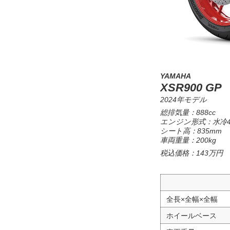
YAMAHA
XSR900 GP
2024年モデル
総排気量：888cc
エンジン形式：水冷4
シート高：835mm
車両重量：200kg
税込価格：143万円
全長×全幅×全幅
ホイールベース