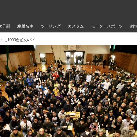
女子部
絶版名車
ツーリング
カスタム
モータースポーツ
雑
廃校を会場にした“学べる”バイクイベントに1000台超のバイクが集結！「バイクの文化祭 in かつらぎ町」が文化の日に開催