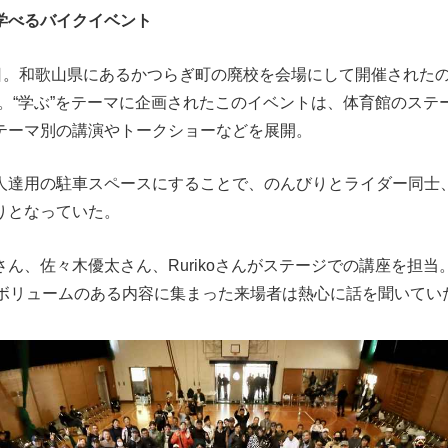
学べるバイクイベント
の日。和歌山県にあるかつらぎ町の廃校を会場にして開催された
町」。“学ぶ”をテーマに企画されたこのイベントは、体育館のス
テーマ別の講演やトークショーなどを展開。
人達用の駐車スペースにすることで、のんびりとライダー同士
りとなっていた。
ん、佐々木優太さん、Rurikoさんがステージでの講座を担
、ボリュームのある内容に集まった来場者は熱心に話を聞いてい