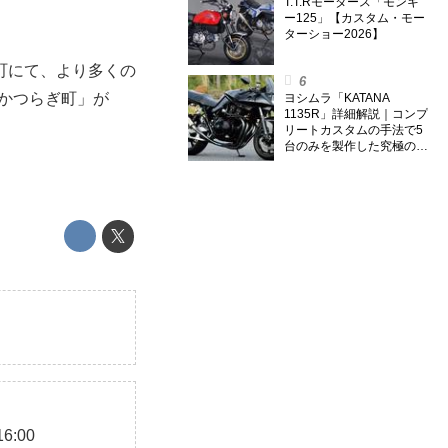
T.T.Rモータース「モンキ
ー125」【カスタム・モー
ターショー2026】
町にて、より多くの
 かつらぎ町」が
ヨシムラ「KATANA
1135R」詳細解説｜コンプ
リートカスタムの手法で5
台のみを製作した究極の銘
刀【ヨシムラ伝】
:00