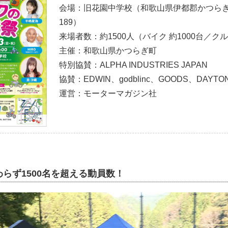
会場：旧花園中学校（和歌山県伊都郡かつら
189）
来場者数：約1500人（バイク 約1000台／クル
主催：和歌山県かつらぎ町
特別協賛：ALPHA INDUSTRIES JAPAN
協賛：EDWIN、godblinc、GOODS、DAYTO
運営：モーターマガジン社
らず1500名を超える動員数！