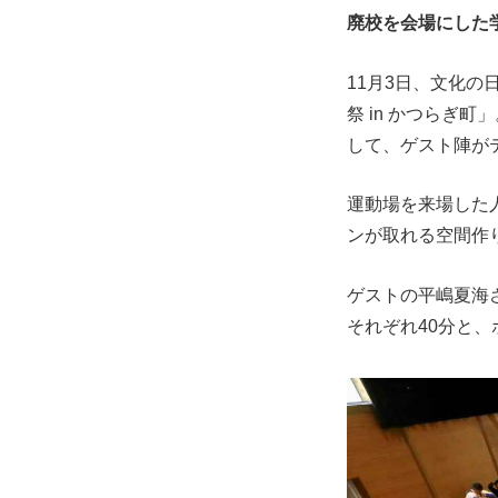
廃校を会場にした
11月3日、文化
祭 in かつらぎ
して、ゲスト陣が
運動場を来場した
ンが取れる空間作
ゲストの平嶋夏海さ
それぞれ40分と