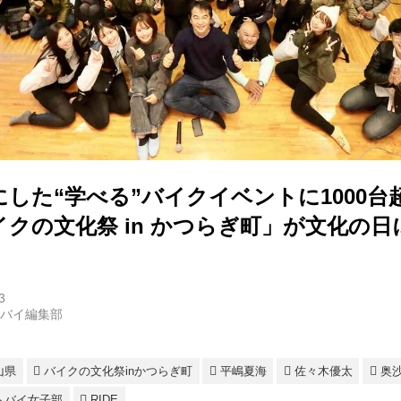
した“学べる”バイクイベントに1000
クの文化祭 in かつらぎ町」が文化の日
3
トバイ編集部
山県
バイクの文化祭inかつらぎ町
平嶋夏海
佐々木優太
奥
トバイ女子部
RIDE