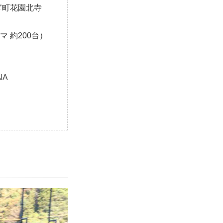
ぎ町花園北寺
マ 約200台）
NA