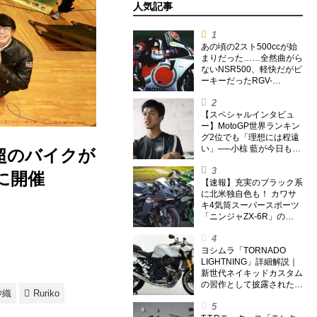
人気記事
あの頃の2スト500ccが始
まりだった……全然曲がら
ないNSR500、軽快だがピ
ーキーだったRGV-
Γ500【ノブ青木のA.M.R.
(アオキマニアックレーシ
ング) Vol.1】
【スペシャルインタビュ
ー】MotoGP世界ランキン
グ2位でも「理想には程遠
い」──小椋 藍が今日も走
台超のバイクが
り続ける理由
に開催
【速報】充実のブラック系
に北米独自色も！ カワサ
キ4気筒スーパースポーツ
「ニンジャZX-6R」の
2027年モデルを発表、2気
筒ニンジャも出たよ【海
外】
ヨシムラ「TORNADO
LIGHTNING」詳細解説｜
新世代ネイキッドカスタム
の習作として披露された1
沙織
Ruriko
台【ヨシムラ伝】