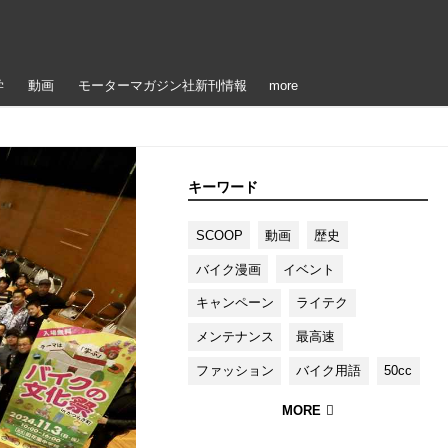
学
動画
モーターマガジン社新刊情報
more
キーワード
SCOOP
動画
歴史
バイク漫画
イベント
キャンペーン
ライテク
メンテナンス
最高速
ファッション
バイク用語
50cc