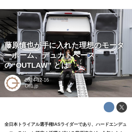
藤原慎也が手に入れた理想のモータ
ーホーム、デュカトベース
の“OUTLAW” とは
2024-12-16
Off1.jp
全日本トライアル選手権IASライダーであり、ハードエンデュ