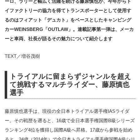
ーロ、ラリーと幅広く活躍を続ける藤原慎也が、今年からト
イファクトリーの協力を得てトランスポーターとして使用す
るのはフィアット「デュカト」をベースとしたキャンピング
カーWEINSBERG「OUTLAW」。連載記事第一弾は、メーカ
ーと車両、社長が語るその魅力について紹介します
TEXT／増谷茂樹
トライアルに留まらずジャンルを超え
て挑戦するマルチライダー、藤原慎也
選手
藤原慎也選手は、現役の全日本トライアル選手権IASライダ
ー。その戦歴を遡ると、16歳で全日本選手権国際B級シリーズ
ランキング4位を獲得し国際A級へ昇格。17歳から参戦を始め
ると、24歳（2014年）で全日本トライアル選手権国際A級シリ