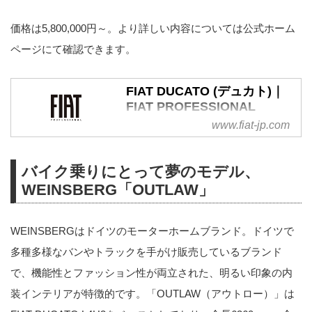
価格は5,800,000円～。より詳しい内容については公式ホーム
ページにて確認できます。
FIAT DUCATO (デュカト)｜
FIAT PROFESSIONAL
www.fiat-jp.com
欧州で絶大なシェアを誇る
LCV（Light Commercial
Vehicle）『DUCATO（デュカ
バイク乗りにとって夢のモデル、
ト）』。一際目を引く洗練のイタ
WEINSBERG「OUTLAW」
リアンデザイン、幅広いカスタム
に対応する汎用性、そしてセダン
のような快適な乗り心地。さら
WEINSBERGはドイツのモーターホームブランド。ドイツで
に、最高出力180psのハイパワー
多種多様なバンやトラックを手がけ販売しているブランド
がスムーズかつ力強い走行性能を
実現。欧州が認めた
で、機能性とファッション性が両立された、明るい印象の内
『DUCATO』が、この夏3つボデ
装インテリアが特徴的です。「OUTLAW（アウトロー）」は
ィタイプで日本上陸。その性能と