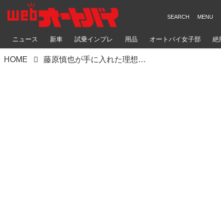
ニュース
新車
試乗インプレ
用品
オートバイ女子部
絶
HOME
藤原慎也が手に入れた理想のモーターホーム、デュカトベースの“OUTLAW” とは