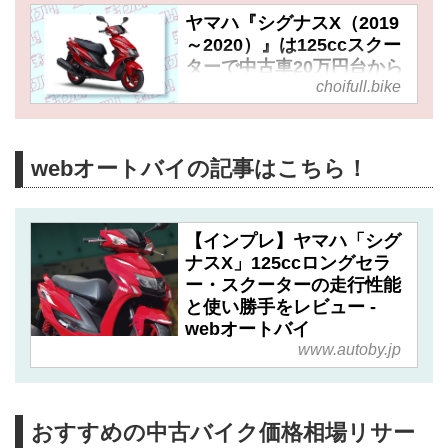
ヤマハ『シグナスX（2019
～2020）』は125ccスクー
ターで中古車20万円台から
choifull.bike
だけど、スタイリング・性
能・利便性を考慮したらお
買い得な1台かも……！
webオートバイの記事はこちら！
【インプレ】ヤマハ「シグ
ナスX」125ccロングセラ
ー・スクーターの走行性能
と使い勝手をレビュー -
webオートバイ
www.autoby.jp
おすすめの中古バイク価格相場リサー