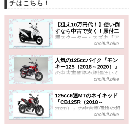
チはこちら！
【狙え10万円代！】使い倒
すなら中古で安く！原付二
種スクーター・スズキ『ア
choifull.bike
ドレス110』（2015～
2022）の中古車価格や相場
はいくら？
人気の125ccバイク『モン
キー125（2018～2020）』
の中古車価格や相場はいく
choifull.bike
ら？ 初期型でも可愛いデザ
インとレジャーで遊べる楽
しさに変わりなし！
125cc6速MTのネイキッド
『CB125R（2018～
2020）』の中古車価格や相
choifull.bike
場はいくら？ 維持費も安い
し、初期型なら総額30万円
アンダーの車両も!?