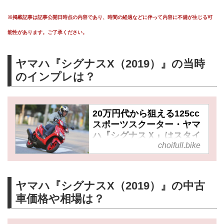
※掲載記事は記事公開日時点の内容であり、時間の経過などに伴って内容に不備が生じる可
能性があります。ご了承ください。
ヤマハ『シグナスX（2019）』の当時
のインプレは？
20万円代から狙える125cc
スポーツスクーター・ヤマ
ハ『シグナスＸ』はスタイ
choifull.bike
リング・走行性能ともに成
熟した優秀なシティーコミ
ューターだ！
ヤマハ『シグナスX（2019）』の中古
車価格や相場は？