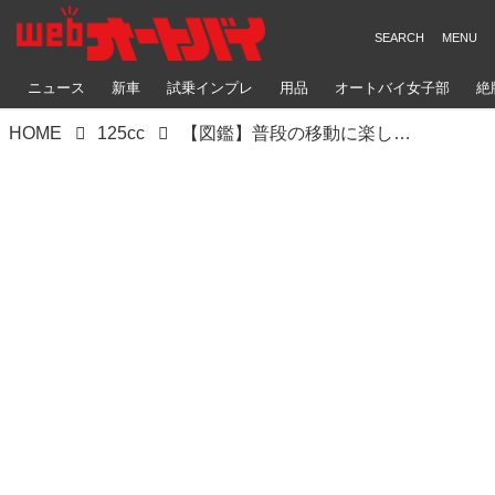
ニュース
新車
試乗インプレ
用品
オートバイ女子部
絶
HOME
125cc
【図鑑】普段の移動に楽しさを！ヤマハの原付二種スクーター『シグナスX（2019）』の足つき・ライディングポジションや各部装備はどうだった？【チョイフル！ バイク選びの参考書／YAMAHA CYGNUS X（2019）】