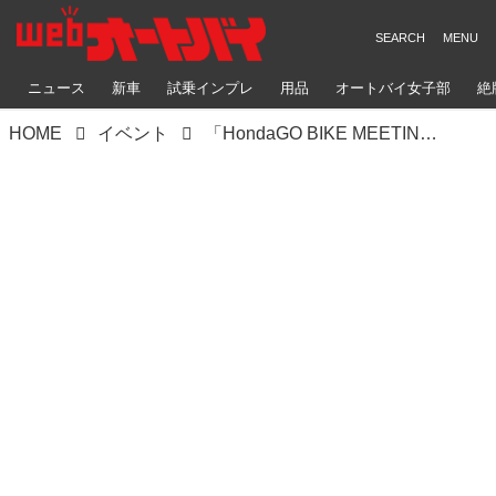
ニュース
新車
試乗インプレ
用品
オートバイ女子部
絶
HOME
イベント
「HondaGO BIKE MEETING」が2024年6月2日にモビリティリゾートもてぎで開催！