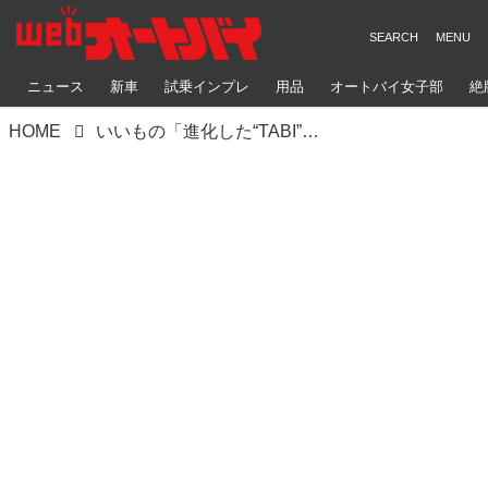
ニュース
新車
試乗インプレ
用品
オートバイ女子部
絶
HOME
いいもの「進化した“TABI”ソックスは、オフロードにさらに最適化」