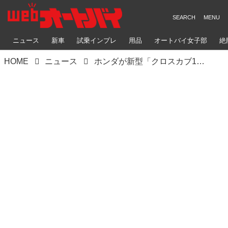
ニュース
新車
試乗インプレ
用品
オートバイ女子部
絶
HOME
ニュース
ホンダが新型「クロスカブ110」を大阪MCS2022で初お披露目！ しかも いきなりカスタム車が登場、あらゆる角度でチェック