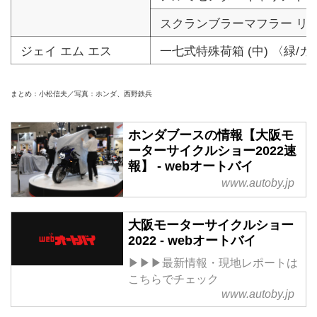
スクランブラーマフラー リ
ジェイ エム エス
一七式特殊荷箱 (中) 〈緑/
まとめ：小松信夫／写真：ホンダ、西野鉄兵
ホンダブースの情報【大阪モ
ーターサイクルショー2022速
報】 - webオートバイ
www.autoby.jp
大阪モーターサイクルショー
2022 - webオートバイ
▶▶▶最新情報・現地レポートは
こちらでチェック
www.autoby.jp