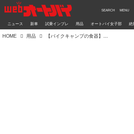
ニュース
新車
試乗インプレ
用品
オートバイ女子部
絶
HOME
用品
【バイクキャンプの食器】ツーリングに適したクッカーやカトラリー、調理器具を考える｜おすすめアイテムも紹介