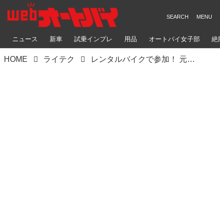
ニュース
新車
試乗インプレ
用品
オートバイ女子部
絶
HOME
ライテク
レンタルバイクで参加！ 元白バイ隊員による、ツーリングに行くための超実践レッスン！