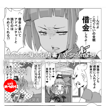
『バイク擬人化菌書』V-Strom250
話「アドベンチャーしよう！」 作：
鈴木秀吉
2020-09-21
webオートバイ編集部
バイク擬人化菌書
バイク漫画