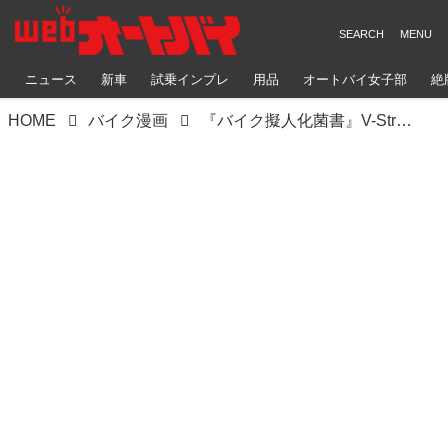
ニュース
新車
試乗インプレ
用品
オートバイ女子部
絶
HOME
バイク漫画
『バイク擬人化菌書』V-Strom250 話「アドベンチャーしよう！」 作：鈴木秀吉