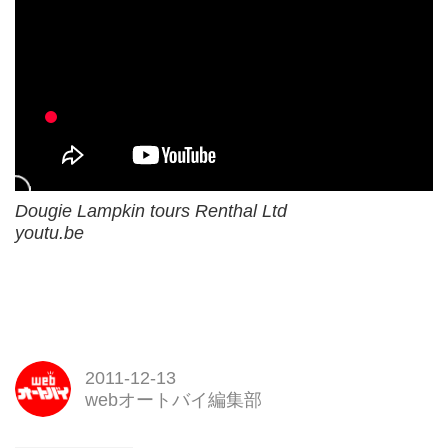
Dougie Lampkin tours Renthal Ltd
youtu.be
2011-12-13
webオートバイ編集部