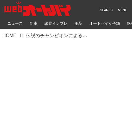
ニュース
新車
試乗インプレ
用品
オートバイ女子部
絶
HOME
伝説のチャンピオンによる、超人的な“会社見学”!?